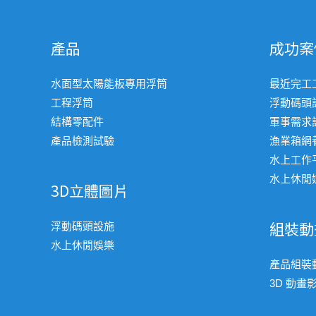
產品
成功案
水面型太陽能板專用浮筒
最近完工
工程浮筒
浮動碼頭
結構零配件
軍事需求
產品檢測試驗
漁業箱網
水上工作
水上休閒
3D立體圖片
組裝動
浮動碼頭設施
水上休閒娛樂
產品組裝
3D 動畫