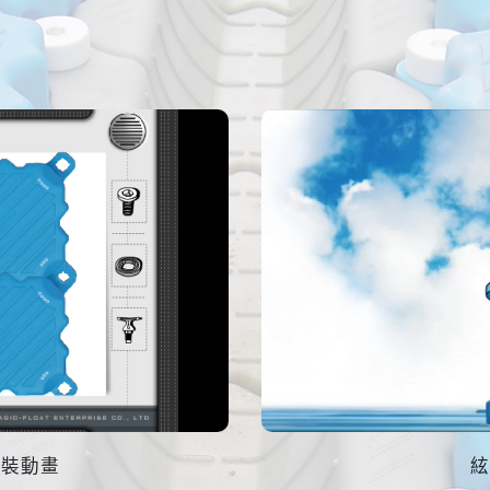
組裝動畫
絃