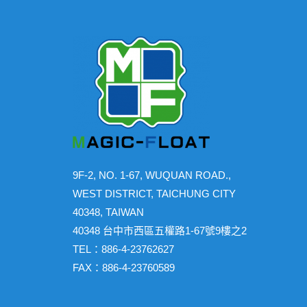
9F-2, NO. 1-67, WUQUAN ROAD.,
WEST DISTRICT, TAICHUNG CITY
40348, TAIWAN
40348 台中市西區五權路1-67號9樓之2
TEL：886-4-23762627
FAX：886-4-23760589