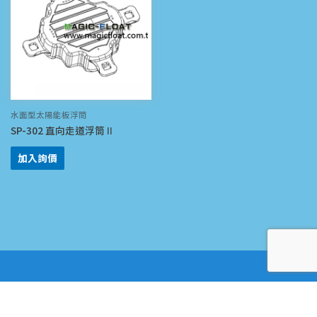
水面型太陽能板浮筒
SP-302 直向走道浮筒Ⅱ
加入詢價
產品