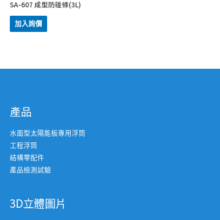
SA-607 成型防碰條(3L)
加入詢價
產品
水面型太陽能板專用浮筒
工程浮筒
結構零配件
產品檢測試驗
3D立體圖片