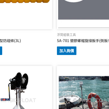
浮筒組裝工具
成型防碰條(3L)
SA-701 塑膠螺帽旋接扳手(側扳
加入詢價