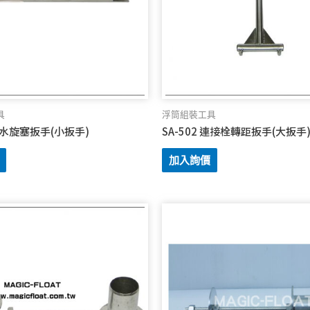
具
浮筒組裝工具
 洩水旋塞扳手(小扳手)
SA-502 連接栓轉距扳手(大扳手
加入詢價