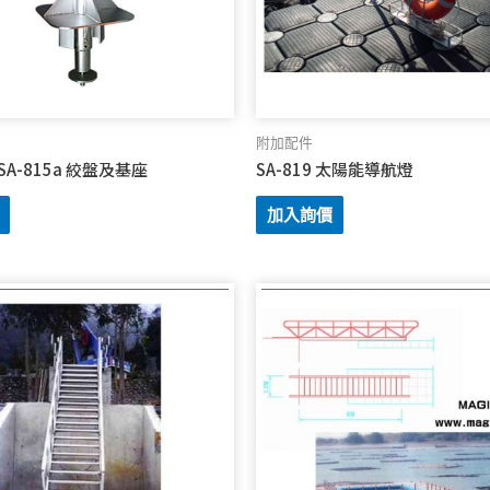
附加配件
& SA-815a 絞盤及基座
SA-819 太陽能導航燈
加入詢價