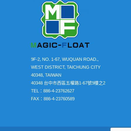
9F-2, NO. 1-67, WUQUAN ROAD.,
WEST DISTRICT, TAICHUNG CITY
40348, TAIWAN
40348 台中市西區五權路1-67號9樓之2
TEL：886-4-23762627
FAX：886-4-23760589