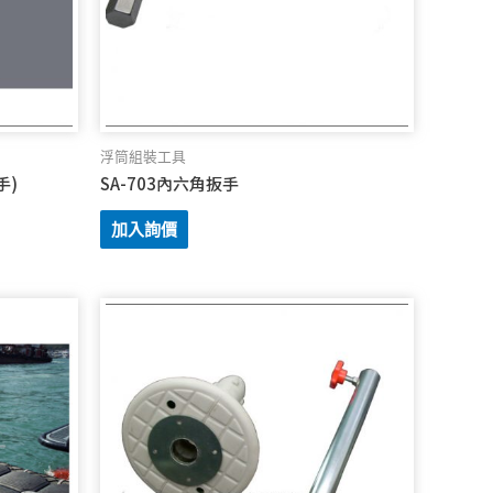
浮筒組裝工具
手)
SA-703內六角扳手
加入詢價