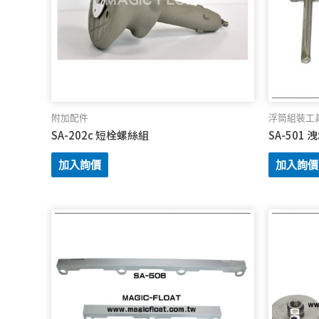
附加配件
浮筒組裝工
SA-202c 短栓螺絲組
SA-501
加入詢價
加入詢價