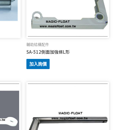
輔助結構配件
SA-512側面加強條L形
加入詢價