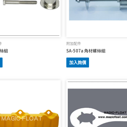
件
附加配件
螺絲組
SA-507a 角材螺絲組
加入詢價