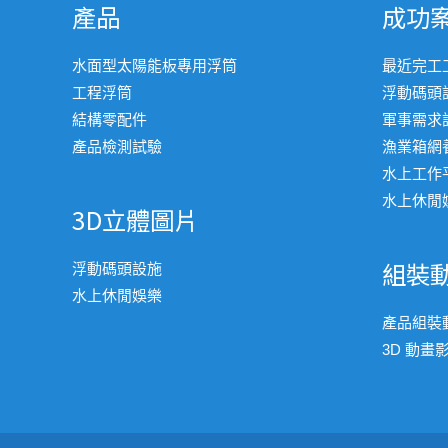
產品
成功
水面型太陽能板專用浮筒
最近完工
工程浮筒
浮動碼頭
結構零配件
軍事需求
產品檢測試驗
漁業箱網
水上工作
水上休閒
3D立體圖片
組裝
浮動碼頭設施
水上休閒娛樂
產品組裝
3D 動畫