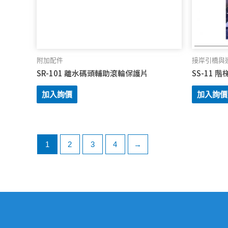
附加配件
接岸引橋與
SR-101 離水碼頭輔助滾輪保護片
SS-11 階梯
加入詢價
加入詢價
1
2
3
4
→