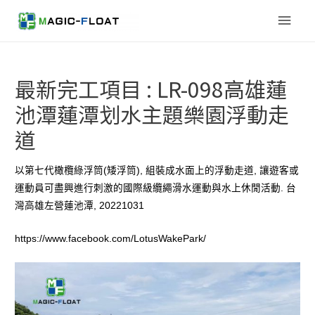
Main
Men
最新完工項目 : LR-098高雄蓮
池潭蓮潭划水主題樂園浮動走
道
以第七代橄欖綠浮筒(矮浮筒), 組裝成水面上的浮動走道, 讓遊客或
運動員可盡興進行刺激的國際級纜繩滑水運動與水上休閒活動. 台
灣高雄左營蓮池潭, 20221031
https://www.facebook.com/LotusWakePark/