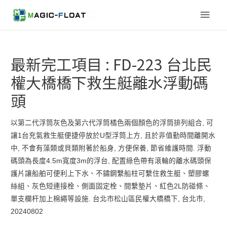
Main
Men
最新完工項目 : FD-223 台北民
權大橋橋下救生艇離水浮動碼
頭
以第二代浮筒灰色及第六代浮筒橘色兩個顏色的浮筒排列組合, 可
讓1台充氣救生艇便捷停放於U型浮筒上方, 且於非值勤時間離開水
中, 不會有藻類或貝類附著於船身, 方便保養, 節省維護時間. 浮動
碼頭為長度4.5m寬度3m的浮台, 配置綠色帶有滾輪的離水碼頭保
護片讓船舶可便利上下水、不鏽鋼繫船柱可繫住救生艇、塑膠螺
絲組、灰色短連接栓、側面固定栓、間繫墊片、紅色2L防碰條、
單支欄杆加上棉繩等設施. 台北市松山區民權大橋橋下, 台北市,
20240802