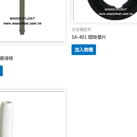
主結構配件
SA-401 間隙墊片
加入詢價
 長連接栓