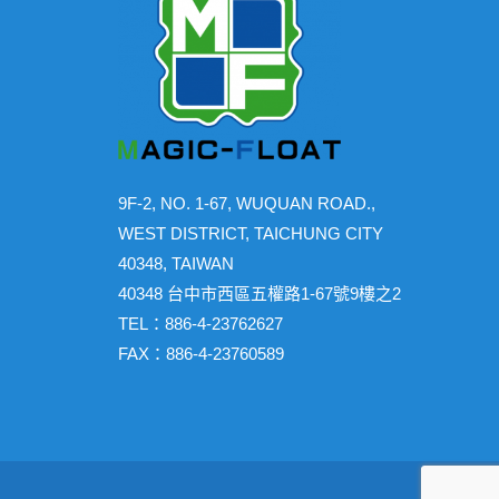
9F-2, NO. 1-67, WUQUAN ROAD.,
WEST DISTRICT, TAICHUNG CITY
40348, TAIWAN
40348 台中市西區五權路1-67號9樓之2
TEL：886-4-23762627
FAX：886-4-23760589