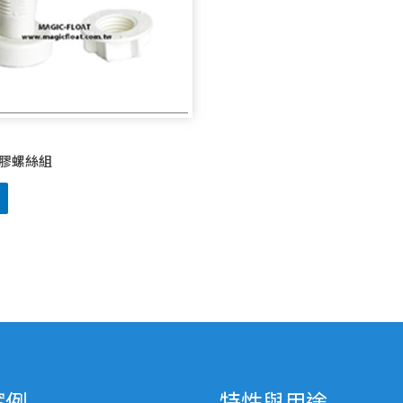
 塑膠螺絲組
案例
特性與用途