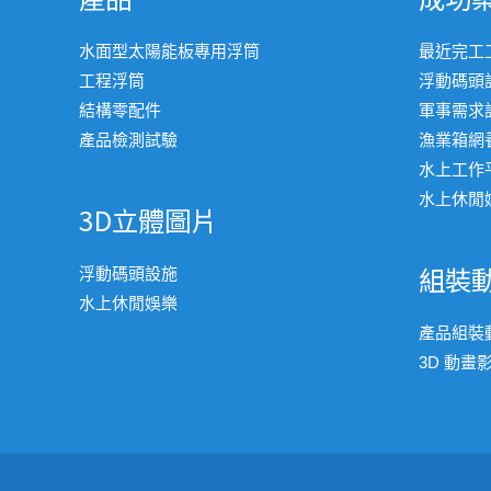
水面型太陽能板專用浮筒
最近完工
工程浮筒
浮動碼頭
結構零配件
軍事需求
產品檢測試驗
漁業箱網
水上工作
水上休閒
3D立體圖片
組裝
浮動碼頭設施
水上休閒娛樂
產品組裝
3D 動畫