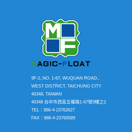
9F-2, NO. 1-67, WUQUAN ROAD.,
WEST DISTRICT, TAICHUNG CITY
40348, TAIWAN
40348 台中市西區五權路1-67號9樓之2
TEL：886-4-23762627
FAX：886-4-23760589