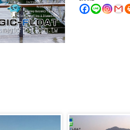
鯉
魚
潭
SUP
立
槳
浮
動
碼
頭
數
量