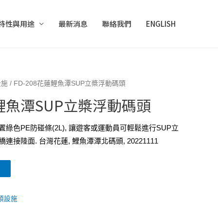
特性與用途
最新消息
聯絡我們
ENGLISH
設施
/ FD-208花蓮鯉魚潭SUP立槳浮動碼頭
蓮鯉魚潭SUP立槳浮動碼頭
置綠色PE防碰條(2L), 讓遊客或運動員可輕鬆進行SUP立
接陸面. 台灣花蓮, 鯉魚潭潭北碼頭, 20221111
頭設施