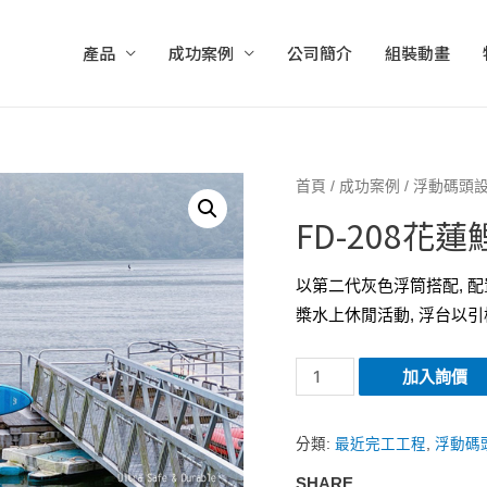
產品
成功案例
公司簡介
組裝動畫
首頁
/
成功案例
/
浮動碼頭
FD-208花
以第二代灰色浮筒搭配, 配
槳水上休閒活動, 浮台以引橋連
FD-
加入詢價
208
花
分類:
最近完工工程
,
浮動碼
蓮
SHARE