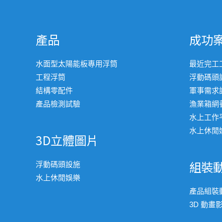
產品
成功
水面型太陽能板專用浮筒
最近完工
工程浮筒
浮動碼頭
結構零配件
軍事需求
產品檢測試驗
漁業箱網
水上工作
水上休閒
3D立體圖片
組裝
浮動碼頭設施
水上休閒娛樂
產品組裝
3D 動畫