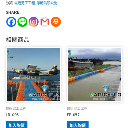
分類:
最近完工工程
,
浮動碼頭設施
南
SHARE
安
平
造
船
相關商品
廠
工
作
用
浮
動
碼
頭
數
量
最近完工工程
最近完工工程
LR-095
FP-057
加入詢價
加入詢價