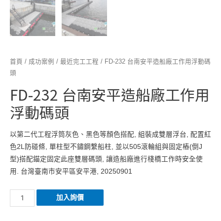
首頁
/
成功案例
/
最近完工工程
/ FD-232 台南安平造船廠工作用浮動碼
頭
FD-232 台南安平造船廠工作用
浮動碼頭
以第二代工程浮筒灰色、黑色等顏色搭配, 組裝成雙層浮台, 配置紅
色2L防碰條, 單柱型不鏽鋼繫船柱, 並以505滾輪組與固定樁(倒J
型)搭配錨定固定此座雙層碼頭, 讓造船廠進行棧橋工作時安全使
用. 台灣臺南市安平區安平港, 20250901
FD-
加入詢價
232
台