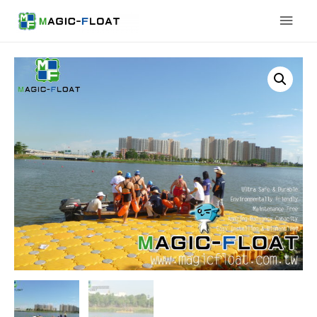
Main
Men