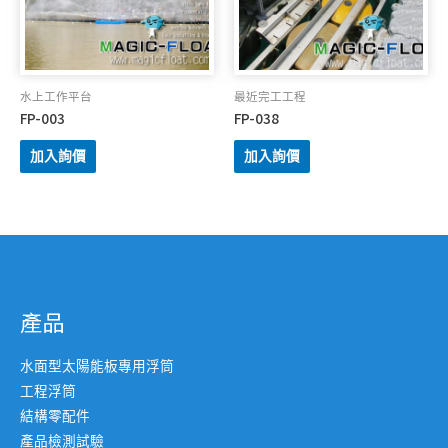
水上工作平台
最近完工工程
FP-003
FP-038
加入詢價
加入詢價
產品
水面型太陽能板專用浮筒
工程浮筒
結構零配件
產品檢測試驗