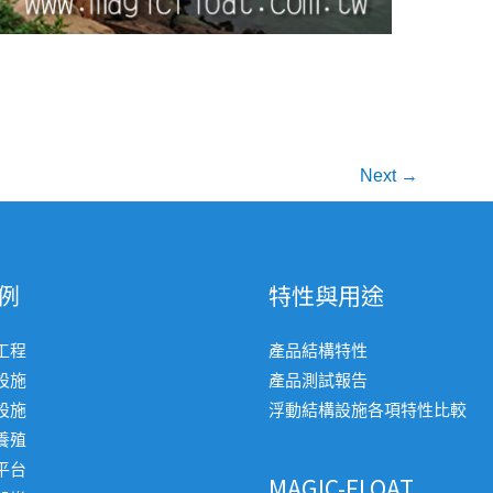
Next
→
例
特性與用途
工程
產品結構特性
設施
產品測試報告
設施
浮動結構設施各項特性比較
養殖
平台
MAGIC-FLOAT