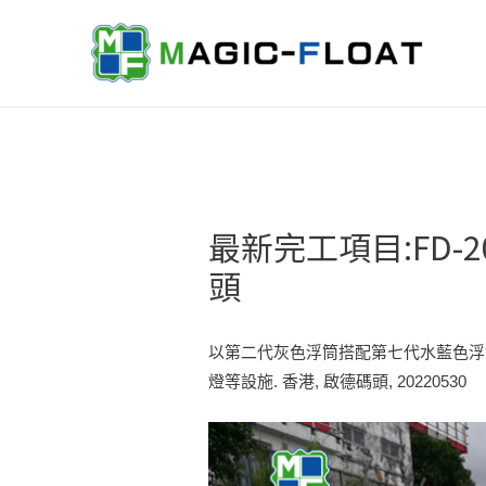
最新完工項目:FD-
頭
以第二代灰色浮筒搭配第七代水藍色浮
燈等設施. 香港, 啟德碼頭, 20220530