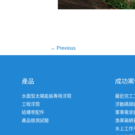
文
←
Previous
章
導
覽
產品
成功案
水面型太陽能板專用浮筒
最近完工
工程浮筒
浮動碼頭
結構零配件
軍事需求
產品檢測試驗
漁業箱網
水上工作