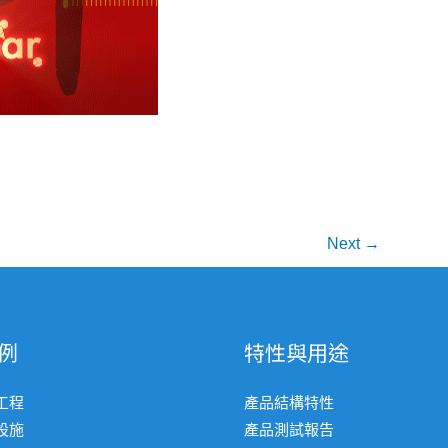
Next
→
例
特性與用途
工程
產品結構特性
設施
產品測試報告