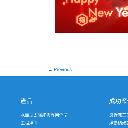
文
←
Previous
章
導
覽
產品
成功案
水面型太陽能板專用浮筒
最近完工
工程浮筒
浮動碼頭