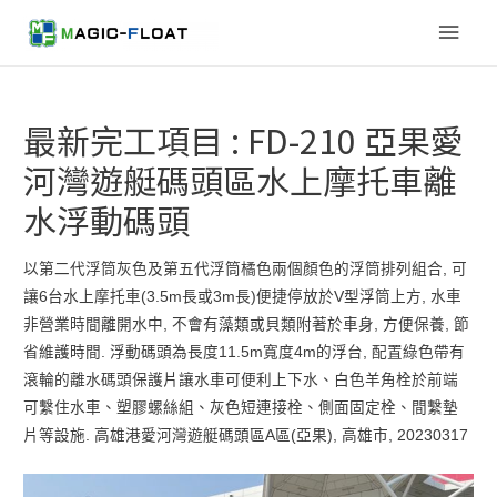
Main
Men
最新完工項目 : FD-210 亞果愛
河灣遊艇碼頭區水上摩托車離
水浮動碼頭
以第二代浮筒灰色及第五代浮筒橘色兩個顏色的浮筒排列組合, 可
讓6台水上摩托車(3.5m長或3m長)便捷停放於V型浮筒上方, 水車
非營業時間離開水中, 不會有藻類或貝類附著於車身, 方便保養, 節
省維護時間. 浮動碼頭為長度11.5m寬度4m的浮台, 配置綠色帶有
滾輪的離水碼頭保護片讓水車可便利上下水、白色羊角栓於前端
可繫住水車、塑膠螺絲組、灰色短連接栓、側面固定栓、間繫墊
片等設施. 高雄港愛河灣遊艇碼頭區A區(亞果), 高雄市, 20230317