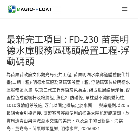
Main
Men
最新完工項目 : FD-230 苗栗明
德水庫服務區碼頭設置工程-浮
動碼頭
為苗栗縣政府文化觀光局公共工程, 苗栗明湖水岸廊道體驗優化計
畫(二期工程)-明德水庫服務區碼頭設置工程, 浮動碼頭位於明德水
庫服務區水域, 以第二代工程浮筒灰色為主, 組成單層結構浮台, 配
置棕色成型欄杆及棉繩組, 綠色2L防碰條, 單柱型不鏽鋼繫船柱,
1010滾輪組等設施, 浮台以固定樁錨定於水面上, 與岸邊則以20m
長鋁合金引橋連接, 讓遊客可輕鬆便利的搭乘太陽能遊艇環湖，欣
賞周遭青山與清澈湖水交織的美景，以及湖中的日新島、海棠
島、鴛鴦島。苗栗縣頭屋鄉, 明德水庫, 20250821